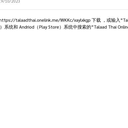
/10/2023
https://talaadthai.onelink.me/WKKc/xaylxkgp
 下载 ，或输入“Tala
e）系统和 Andriod（Play Store）系统中搜索的“Talaad Thai Onlin