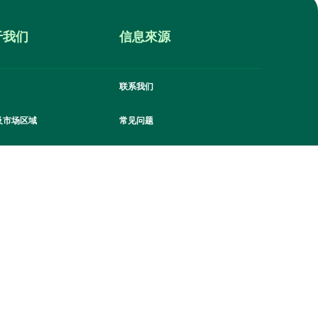
于我们
信息來源
联系我们
及市场区域
常见问题
市场
新闻动态
工作
条款和条件
通过 Line OA 订购
隐私政策
请扫描下方二维码，通过私人导购下单。 或通
过 Line OA Thai Select Market 询问其他问题
饼干政策
（在线订购批发价产品）