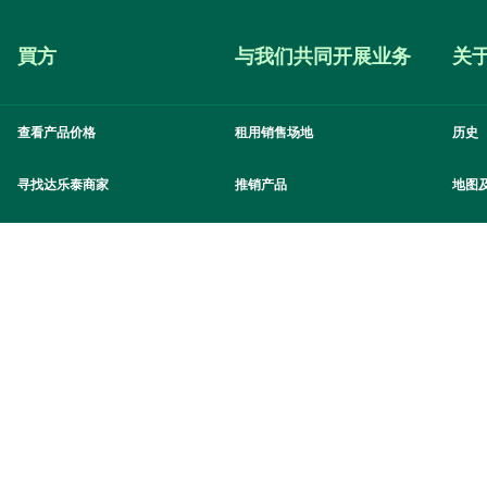
買方
与我们共同开展业务
关
查看产品价格
租用销售场地
历史
寻找达乐泰商家
推销产品
地图
购买批发商品
加入我们的市场网络
参观
购买零售商品
成为我们的合作伙伴
应聘
货物装卸服务