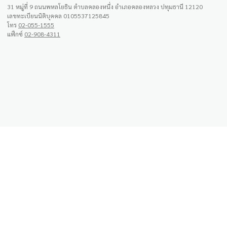
31 หมู่ที่ 9 ถนนพหลโยธิน ตำบลคลองหนึ่ง อำเภอคลองหลวง ปทุมธานี 12120
เลขทะเบียนนิติบุคคล 0105537125845
โทร
02-055-1555
แฟ็กซ์
02-908-4311
สั่งซื้อผ่าน Line OA
กรุณาสแกน QR ด้านล่างนี้ เพื่อสั่งซื้อกับผู้ช่วยซื้อ
ส่วนตัว หรือสอบถามอื่นๆผ่าน Line OA