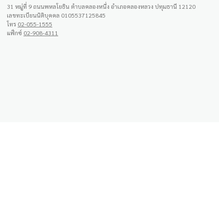
31 หมู่ที่ 9 ถนนพหลโยธิน ตำบลคลองหนึ่ง อำเภอคลองหลวง ปทุมธานี 12120
เลขทะเบียนนิติบุคคล 0105537125845
โทร
02-055-1555
แฟ็กซ์
02-908-4311
สั่งซื้อผ่าน Line OA
กรุณาสแกน QR ด้านล่างนี้ เพื่อสั่งซื้อกับผู้ช่วยซื้อ
ส่วนตัว หรือสอบถามอื่นๆผ่าน Line OA