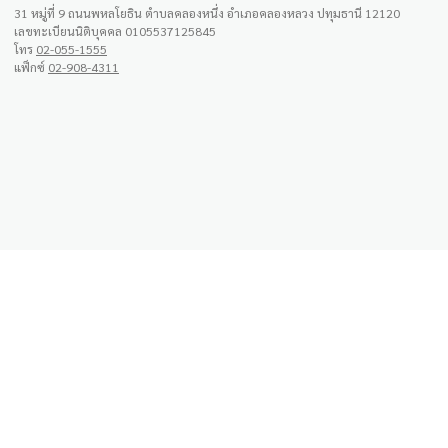
31 หมู่ที่ 9 ถนนพหลโยธิน ตำบลคลองหนึ่ง อำเภอคลองหลวง ปทุมธานี 12120
เลขทะเบียนนิติบุคคล 0105537125845
โทร
02-055-1555
แฟ็กซ์
02-908-4311
สั่งซื้อผ่าน Line OA
กรุณาสแกน QR ด้านล่างนี้ เพื่อสั่งซื้อกับผู้ช่วยซื้อ
ส่วนตัว หรือสอบถามอื่นๆผ่าน Line OA